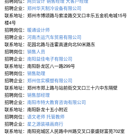
招聘岗位：
网页设计
销售经理
大客户经理
招聘企业：
郑州华天制冷设备有限公司
联系地址：郑州市博颂路与索凌路交叉口丰乐五金机电城15号
楼4号
招聘岗位：
暖通设计师
招聘企业：
河南杰运汽车贸易有限公司
联系地址：花园北路与连霍高速向北50米路东
招聘岗位：
销售人员
招聘企业：
南阳益佳电子有限公司
联系地址：南阳卧龙区八一路299号
招聘岗位：
销售助理
招聘企业：
郑州信实模塑有限公司
联系地址：郑州市郑上路与站前街交叉口三十六中东隔壁
招聘岗位：
销售部经理
招聘企业：
南阳市特大教育咨询有限公司
联系地址：南阳卧龙十五小附近
招聘岗位：
语文老师
托管教师
招聘企业：
星之源装裱画商行
联系地址：南阳宛城区人民路中州路交叉口豪盛财富苑702室